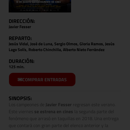
DIRECCIÓN:
Javier Fesser
REPARTO:
Jesús Vidal, José de Luna, Sergio Olmos, Gloria Ramos, Jesús
Lago Solís, Roberto Chinchilla, Alberto Nieto Ferrández
DURACIÓN:
125 min.
COMPRAR ENTRADAS
SINOPSIS:
Los campeones de
Javier Fesser
regresan este verano.
Este viernes
se estrena en cines
la segunda parte del
fenómeno que arrasó en taquillas en 2018. Una entrega
que contará con gran parte del elenco anterior y la