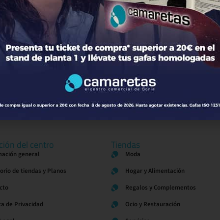
El Cine
de Soria
ción del centro
Tiendas
mación general
Moda
torio de tiendas y Planos
Hogar y Alimentación
cto
Regalos y Complementos
ca de Privacidad
Ocio y Restauración