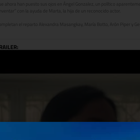
ue ahora han puesto sus ojos en Ángel Gonzalez, un político aparentem
inventar” con la ayuda de Marta, la hija de un reconocido actor.
ompletan el reparto Alexandra Masangkay, María Botto, Arón Piper y G
RAILER: