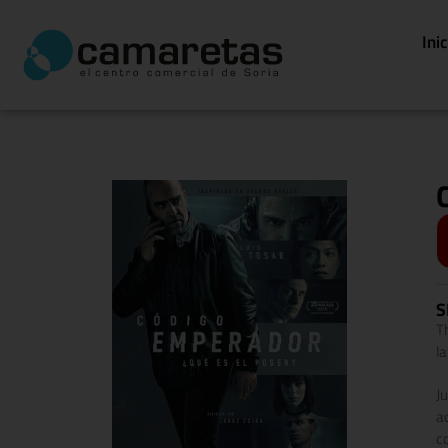
Ini
S
Th
l
J
a
c