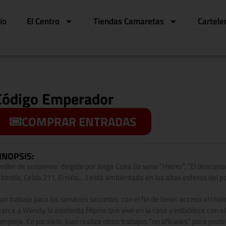
cio
El Centro
Tiendas Camaretas
Cartele
Código Emperador
COMPRAR ENTRADAS
INOPSIS:
riller de suspense, dirigido por Jorge Coira (la serie “Hierro”, “El descon
a bestia, Celda 211, El niño….) está ambientada en las altas esferas del p
uan trabaja para los servicios secretos; con el fin de tener acceso al cha
cerca a Wendy, la asistenta filipina que vive en la casa y establece con 
ompleja. En paralelo, Juan realiza otros trabajos “no oficiales” para prot