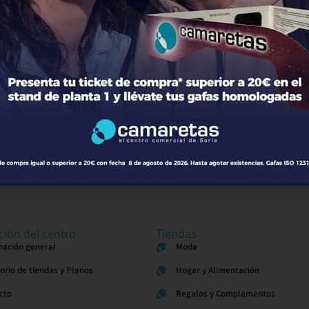
El Cine
de Soria
ción del centro
Tiendas
mación general
Moda
torio de tiendas y Planos
Hogar y Alimentación
cto
Regalos y Complementos