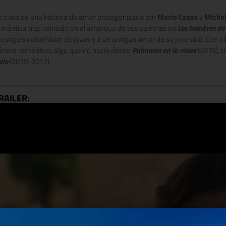
e trata de una historia de amor protagonizada por
Mario Casas
y
Michel
omántica tras coincidir en el arranque de sus carreras en
Los hombres de
restigioso diseñador de joyas y a un antiguo amor de su juventud. Con e
énero romántico, algo que no hacía desde
Palmeras en la nieve
(2015), t
ielo
(2010-2012).
RAILER: