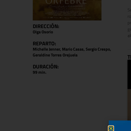
S
r
p
DIRECCIÓN:
g
Olga Osorio
c
REPARTO:
Michelle Jenner, Mario Casas, Sergio Crespo,
Geraldine Torres Orejuela
T
DURACIÓN:
99 min.