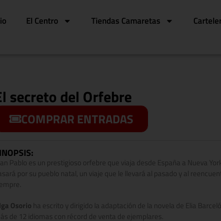
cio
El Centro
Tiendas Camaretas
Cartele
El secreto del Orfebre
COMPRAR ENTRADAS
INOPSIS:
uan Pablo es un prestigioso orfebre que viaja desde España a Nueva Yor
asará por su pueblo natal, un viaje que le llevará al pasado y al reencu
iempre.
lga Osorio
ha escrito y dirigido la adaptación de la novela de Elia Barceló 
ás de 12 idiomas con récord de venta de ejemplares.