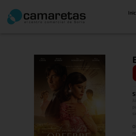
Ini
S
J
p
s
O
m