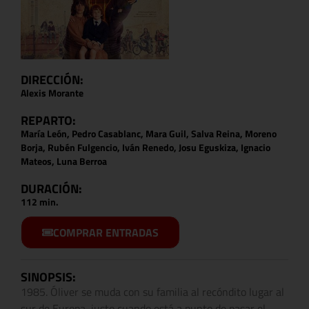
DIRECCIÓN:
Alexis Morante
REPARTO:
María León, Pedro Casablanc, Mara Guil, Salva Reina, Moreno
Borja, Rubén Fulgencio, Iván Renedo, Josu Eguskiza, Ignacio
Mateos, Luna Berroa
DURACIÓN:
112 min.
COMPRAR ENTRADAS
SINOPSIS:
1985. Óliver se muda con su familia al recóndito lugar al
sur de Europa, justo cuando está a punto de pasar el