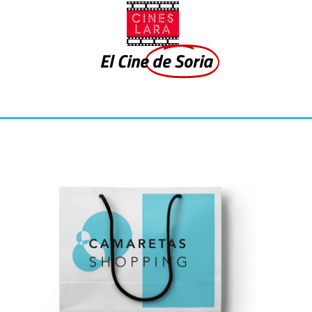
El Cine
de Soria