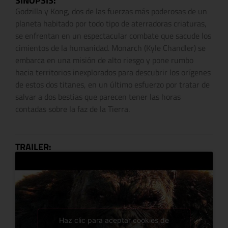
SINOPSIS:
Godzilla y Kong, dos de las fuerzas más poderosas de un
planeta habitado por todo tipo de aterradoras criaturas,
se enfrentan en un espectacular combate que sacude los
cimientos de la humanidad. Monarch (Kyle Chandler) se
embarca en una misión de alto riesgo y pone rumbo
hacia territorios inexplorados para descubrir los orígenes
de estos dos titanes, en un último esfuerzo por tratar de
salvar a dos bestias que parecen tener las horas
contadas sobre la faz de la Tierra.
TRAILER:
Haz clic para aceptar cookies de