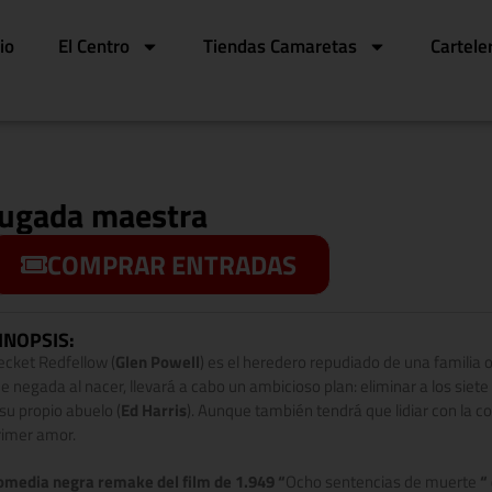
cio
El Centro
Tiendas Camaretas
Cartele
Jugada maestra
COMPRAR ENTRADAS
INOPSIS:
ecket Redfellow (
Glen Powell
) es el heredero repudiado de una familia 
ue negada al nacer, llevará a cabo un ambicioso plan: eliminar a los siet
 su propio abuelo (
Ed Harris
). Aunque también tendrá que lidiar con la co
rimer amor.
omedia negra remake del film de 1.949 “
Ocho sentencias de muerte
“ 