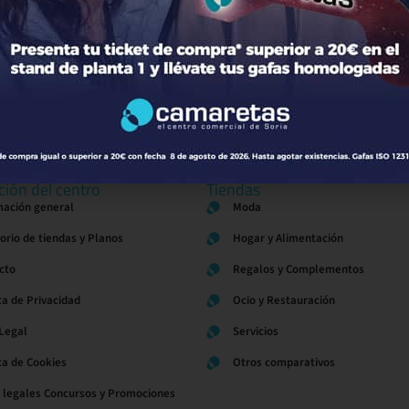
El Cine
de Soria
ción del centro
Tiendas
mación general
Moda
torio de tiendas y Planos
Hogar y Alimentación
cto
Regalos y Complementos
ca de Privacidad
Ocio y Restauración
 Legal
Servicios
ica de Cookies
Otros comparativos
 legales Concursos y Promociones