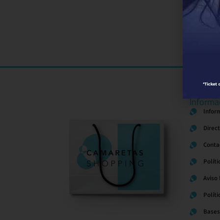
Informa
Infor
Direc
Conta
Políti
Aviso
Polít
Bases