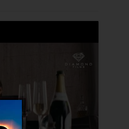
okies de
contenido