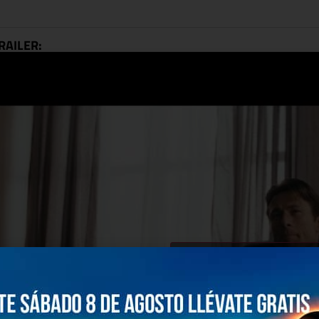
RAILER:
Haz clic para aceptar co
marketing y permitir este 