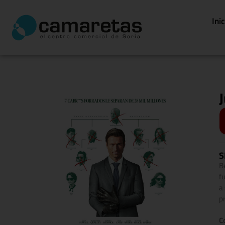
Ini
S
B
f
a
p
C