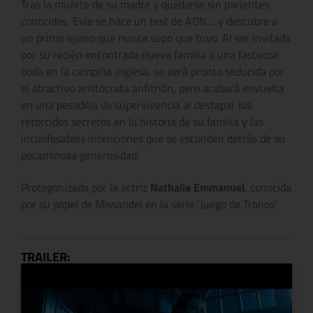
Tras la muerte de su madre y quedarse sin parientes
conocidos, Evie se hace un test de ADN… y descubre a
un primo lejano que nunca supo que tuvo. Al ser invitada
por su recién encontrada nueva familia a una fastuosa
boda en la campiña inglesa, se verá pronto seducida por
el atractivo aristócrata anfitrión, pero acabará envuelta
en una pesadilla de supervivencia al destapar los
retorcidos secretos en la historia de su familia y las
inconfesables intenciones que se esconden detrás de su
pecaminosa generosidad.
Protagonizada por la actriz
Nathalie Emmanuel
, conocida
por su papel de Missandei en la serie ‘Juego de Tronos’
TRAILER: