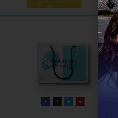
Informa
Infor
Direc
Conta
Políti
Aviso
Polít
Bases