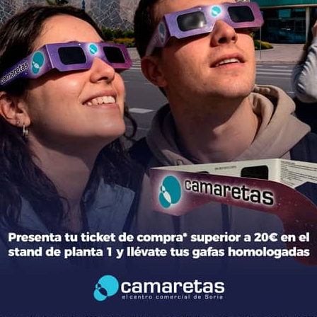
ción del centro
Tiendas
mación general
Moda
torio de tiendas y Planos
Hogar y Alimentación
cto
Regalos y Complementos
ca de Privacidad
Ocio y Restauración
 Legal
Servicios
ica de Cookies
Otros comparativos
 legales Concursos y Promociones