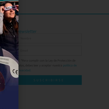
Newsletter
*Para cumplir con la Ley de Protección de
Datos, debes leer y aceptar nuestra
política de
privacidad.
SUSCRIBIRSE