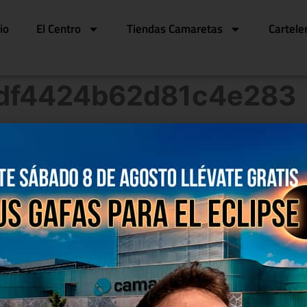
cio
El Centro
Tiendas Camaretas
Cartele
df4424b62d81c4e283