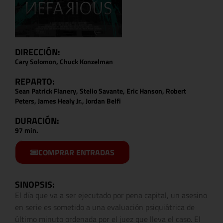
DIRECCIÓN:
Cary Solomon, Chuck Konzelman
REPARTO:
Sean Patrick Flanery, Stelio Savante, Eric Hanson, Robert
Peters, James Healy Jr., Jordan Belfi
DURACIÓN:
97 min.
COMPRAR ENTRADAS
SINOPSIS:
El día que va a ser ejecutado por pena capital, un asesino
en serie es sometido a una evaluación psiquiátrica de
último minuto ordenada por el juez que lleva el caso. El