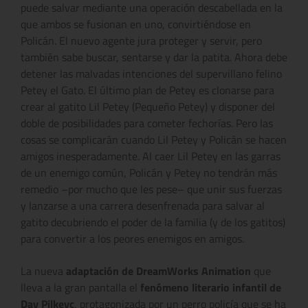
puede salvar mediante una operación descabellada en la
que ambos se fusionan en uno, convirtiéndose en
Policán. El nuevo agente jura proteger y servir, pero
también sabe buscar, sentarse y dar la patita. Ahora debe
detener las malvadas intenciones del supervillano felino
Petey el Gato. El último plan de Petey es clonarse para
crear al gatito Lil Petey (Pequeño Petey) y disponer del
doble de posibilidades para cometer fechorías. Pero las
cosas se complicarán cuando Lil Petey y Policán se hacen
amigos inesperadamente. Al caer Lil Petey en las garras
de un enemigo común, Policán y Petey no tendrán más
remedio –por mucho que les pese– que unir sus fuerzas
y lanzarse a una carrera desenfrenada para salvar al
gatito decubriendo el poder de la familia (y de los gatitos)
para convertir a los peores enemigos en amigos.
La nueva
adaptación de DreamWorks Animation
que
lleva a la gran pantalla el
fenómeno literario infantil de
Dav Pilkeyc
, protagonizada por un perro policía que se ha