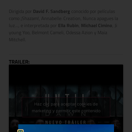
Dirigida por
David F. Sandberg
conocido por películas
como ¡Shazam!, Annabelle: Creation, Nunca apagues la
luz…, e interpretada por
Ella Rubin
,
Michael Cimino
, Ji
young Yoo, Belmont Cameli, Odessa Azion y Maia
Mitchell.
TRAILER:
Haz clic para aceptar cookies de
marketing y permitir este contenido