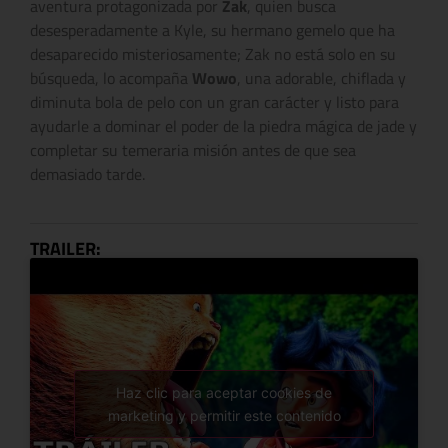
aventura protagonizada por
Zak
, quien busca
desesperadamente a Kyle, su hermano gemelo que ha
desaparecido misteriosamente; Zak no está solo en su
búsqueda, lo acompaña
Wowo
, una adorable, chiflada y
diminuta bola de pelo con un gran carácter y listo para
ayudarle a dominar el poder de la piedra mágica de jade y
completar su temeraria misión antes de que sea
demasiado tarde.
TRAILER:
Haz clic para aceptar cookies de
marketing y permitir este contenido