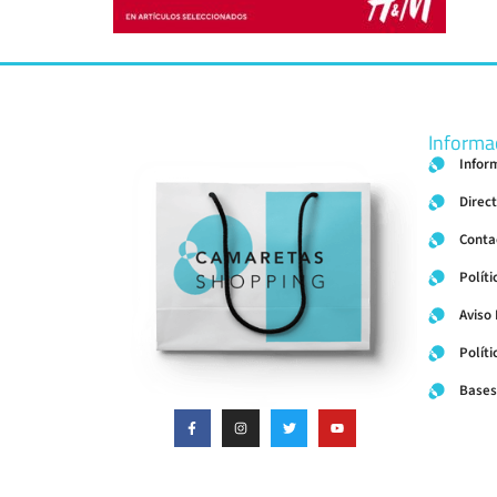
Informa
Infor
Direc
Conta
Políti
Aviso
Polít
Bases