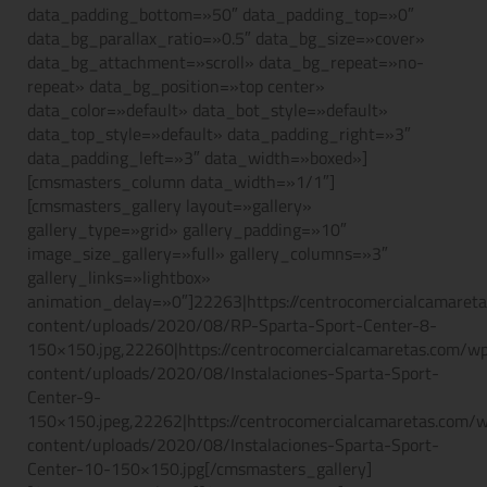
data_padding_bottom=»50″ data_padding_top=»0″
data_bg_parallax_ratio=»0.5″ data_bg_size=»cover»
data_bg_attachment=»scroll» data_bg_repeat=»no-
repeat» data_bg_position=»top center»
data_color=»default» data_bot_style=»default»
data_top_style=»default» data_padding_right=»3″
data_padding_left=»3″ data_width=»boxed»]
[cmsmasters_column data_width=»1/1″]
[cmsmasters_gallery layout=»gallery»
gallery_type=»grid» gallery_padding=»10″
image_size_gallery=»full» gallery_columns=»3″
gallery_links=»lightbox»
animation_delay=»0″]22263|https://centrocomercialcamaret
content/uploads/2020/08/RP-Sparta-Sport-Center-8-
150×150.jpg,22260|https://centrocomercialcamaretas.com/w
content/uploads/2020/08/Instalaciones-Sparta-Sport-
Center-9-
150×150.jpeg,22262|https://centrocomercialcamaretas.com/
content/uploads/2020/08/Instalaciones-Sparta-Sport-
Center-10-150×150.jpg[/cmsmasters_gallery]