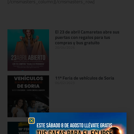
[/cmsmasters_column][/cmsmasters_row]
El 23 de abril Camaretas abre sus
puertas con regalos para tus
compras y bus gratuito
20/04/2026
11ª Feria de vehículos de Soria
06/02/2023
10ª Feria de Vehículos de Soria
07/02/2022