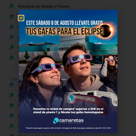
Directorio de tiendas y Planos
Contacto
Política de Privacidad
Aviso Legal
Política de Cookies
Bases legales Concursos y Promociones
Tiendas
Moda
Hogar y Alimentación
Regalos y Complementos
Ocio y Restauración
Servicios