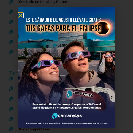
Directorio de tiendas y Planos
Contacto
Política de Privacidad
Aviso Legal
Política de Cookies
Bases legales Concursos y Promociones
Tiendas
Moda
Hogar y Alimentación
Regalos y Complementos
Ocio y Restauración
Servicios
Otros comparativos