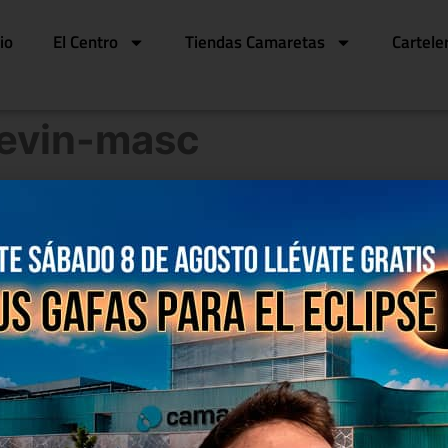
cio
El Centro
Tiendas Camaretas
Cartele
levin-masc