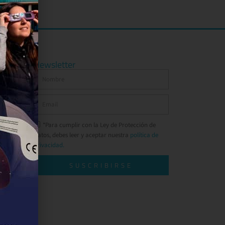
Newsletter
*Para cumplir con la Ley de Protección de
Datos, debes leer y aceptar nuestra
política de
privacidad.
SUSCRIBIRSE