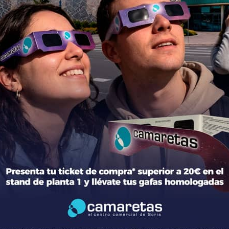
ción del centro
Tiendas
mación general
Moda
torio de tiendas y Planos
Hogar y Alimentación
cto
Regalos y Complementos
ca de Privacidad
Ocio y Restauración
 Legal
Servicios
ica de Cookies
Otros comparativos
 legales Concursos y Promociones