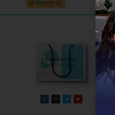
Informa
Infor
Direc
Conta
Políti
Aviso
Polít
Bases