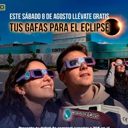
Información del centro
Información general
Directorio de tiendas y Planos
Contacto
Política de Privacidad
Aviso Legal
Política de Cookies
Bases legales Concursos y Promociones
Tiendas
Moda
Hogar y Alimentación
Regalos y Complementos