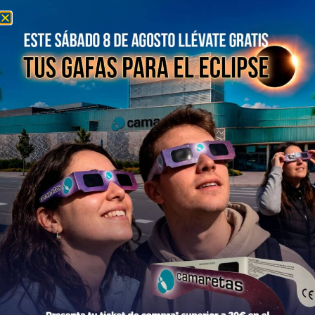
Información del centro
Información general
Directorio de tiendas y Planos
Contacto
Política de Privacidad
Aviso Legal
Política de Cookies
Bases legales Concursos y Promociones
Tiendas
Moda
Hogar y Alimentación
Regalos y Complementos