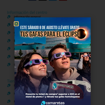
Información del centro
Información general
Directorio de tiendas y Planos
Contacto
Política de Privacidad
Aviso Legal
Política de Cookies
Bases legales Concursos y Promociones
Tiendas
Moda
Hogar y Alimentación
Regalos y Complementos