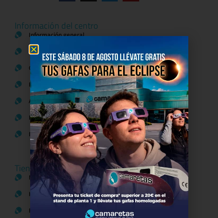
Información del centro
Información general
Directorio de tiendas y Planos
Contacto
Política de Privacidad
Aviso Legal
Política de Cookies
Bases legales Concursos y Promociones
Tiendas
Moda
Hogar y Alimentación
Regalos y Complementos