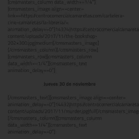
[cmsmasters_column data_width=»1/4″]
[cmsmasters_image align=»center»
link=»https://centrocomercialcamaretas.com/cartelera-
cine-camaretas/la-libreria/»
animation_delay=»0″]14374|https://centrocomercialcamaret
content/uploads/2017/11/the-bookshop-
202×300.jpg|medium[/cmsmasters_image]
[/cmsmasters_column][/cmsmasters_row]
[cmsmasters_row][cmsmasters_column
data_width=»1/4″][cmsmasters_text
animation_delay=»0″]
Jueves 30 de noviembre
[/cmsmasters_text][cmsmasters_image align=»center»
animation_delay=»0″]14432|https://centrocomercialcamaret
content/uploads/2017/11/murder.jpg|full[/cmsmasters_imag
[/cmsmasters_column][cmsmasters_column
data_width=»1/4″][cmsmasters_text
animation_delay=»0″]