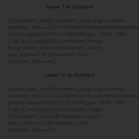
Jueves 7 de diciembre
[/cmsmasters_text][cmsmasters_image align=»center»
animation_delay=»0″]14435|https://centrocomercialcamaret
content/uploads/2017/11/4865983.jpg-r_1920_1080-
f_jpg-q_x-xxyxx.jpg|full[/cmsmasters_image]
[/cmsmasters_column][cmsmasters_column
data_width=»1/4″][cmsmasters_text
animation_delay=»0″]
Jueves 14 de diciembre
[/cmsmasters_text][cmsmasters_image align=»center»
animation_delay=»0″]14434|https://centrocomercialcamaret
content/uploads/2017/11/2472906.jpg-r_1920_1080-
f_jpg-q_x-xxyxx.jpg|full[/cmsmasters_image]
[/cmsmasters_column][cmsmasters_column
data_width=»1/4″][cmsmasters_text
animation_delay=»0″]