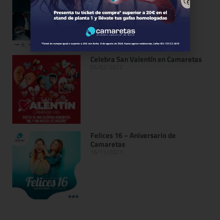
Celebra San Valentín en Camaretas
04/02/2022
Felices 16 – Aniversario de
Camaretas
16/11/2021