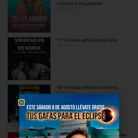
compras y bus gratuito
20/04/2026
11ª Feria de vehículos de Soria
06/02/2023
10ª Feria de Vehículos de Soria
07/02/2022
Celebra San Valentín en Camaretas