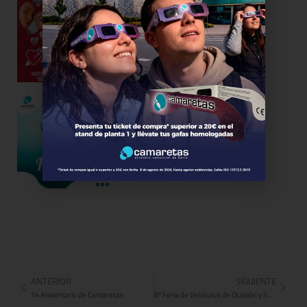
04/02/2022
Felices 16 – Aniversario de
Camaretas
16/11/2021
ANTERIOR
SIGUIENTE
14 Aniversario de Camaretas
8ª Feria de Vehículos de Ocasión y Seminuevos de Soria