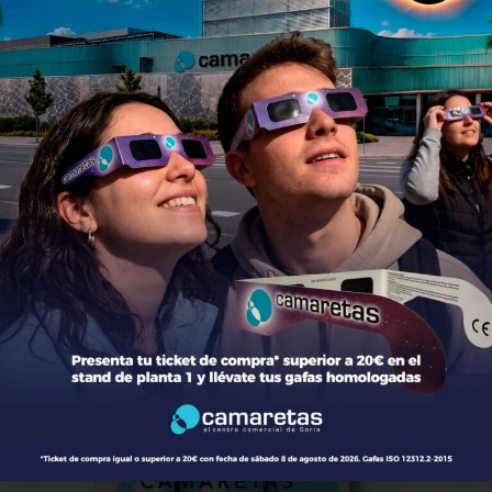
LOS CRACKS
GENERACIÓN ALFA
Clasificación
#
Equipo
J
DG
PT
LOS CRACKS
1
3
22
9
GENERACIÓN ALFA
2
3
5
6
EL EQUIPO RELÁMPAGO
3
3
-18
3
F.C RIVAS
4
3
-9
0