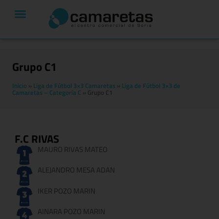
Grupo C1
Inicio
»
Liga de Fútbol 3×3 Camaretas
»
Liga de Fútbol 3×3 de
Camaretas – Categoría C
»
Grupo C1
F.C RIVAS
MAURO RIVAS MATEO
ALEJANDRO MESA ADAN
IKER POZO MARIN
AINARA POZO MARIN